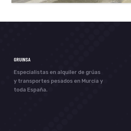
GRUINSA
Especialistas en alquiler de grúas
y transportes pesados en Murcia y
toda España.