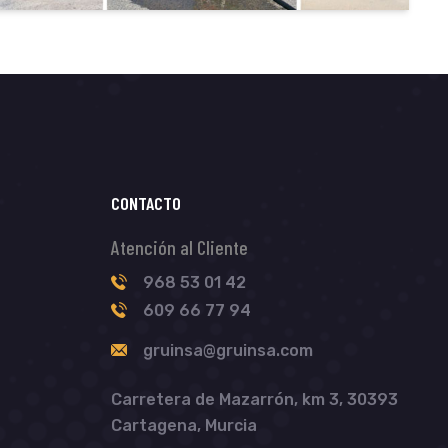
CONTACTO
Atención al Cliente
968 53 01 42
609 66 77 94
gruinsa@gruinsa.com
Carretera de Mazarrón, km 3, 30393
Cartagena, Murcia