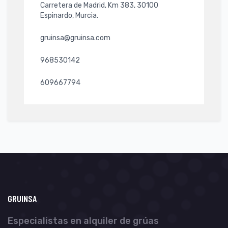
Carretera de Madrid, Km 383, 30100
Espinardo, Murcia.
gruinsa@gruinsa.com
968530142
609667794
GRUINSA
Especialistas en alquiler de grúas