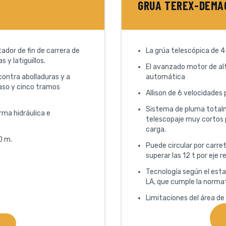
GRUA TEREX-DEMAG
ador de fin de carrera de
La grúa telescópica de 4
 y latiguillos.
El avanzado motor de al
contra abolladuras y a
automática
baso y cinco tramos
Allison de 6 velocidades
Sistema de pluma total
ma hidráulica e
telescopaje muy cortos 
carga.
0 m.
Puede circular por carre
superar las 12 t por eje 
Tecnología según el esta
LA, que cumple la norm
Limitaciones del área de