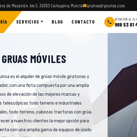
era de Mazarrón, km 3, 30393 Cartagena, Murcia
gruinsa@gruinsa.com
ATENCIÓN AL CL
RÍA
SERVICIOS
BLOG
CONTACTO
968 53 01 
 GRUAS MÓVILES
uinsa es el alquiler de grúas móvile giratorias y
dor, con una flota compuesta por una amplia
pos de elevación de las mejores marcas y
 telescópicas todo terreno e industriales
es, todo terreno, cabezas tractoras con grúa,
frecer a nuestros clientes la mejor opción para
uenta con una amplia gama de equipos de izado