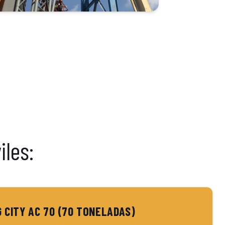
les:
 CITY AC 70 (70 TONELADAS)