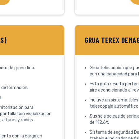
AS)
GRUA TEREX DEMAG
ero de grano fino.
Grua telescópica que po
con una capacidad para l
Esta grúa resulta perfec
a deformación.
aire acondicionado al rev
s.
Incluye un sistema teles
telescopaje automático
nitorización para
 pantalla con visualización
Sus seis poleas de serie
 alturas y radios
de 112,6t.
Sistema de seguridad Dem
iento con la carga en
trabajo e indicador de fal