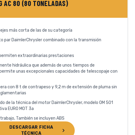
 AC 80 (80 TONELADAS)
 ejes más corta de las de su categoría
to par DaimlerChrysler combinado con la transmisión
 permiten extraordinarias prestaciones
mente hidráulica que además de unos tiempos de
permite unas excepcionales capacidades de telescopaje con
tera con 8 t de contrapeso y 9,2 m de extensión de pluma sin
reglamentarias
do de la técnica del motor DaimlerChrysler, modelo OM 501
ativa EURO MOT 3a
 trabajo, También se incluyen ABS
DESCARGAR FICHA
TÉCNICA